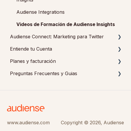
Audiense Integrations
Videos de Formación de Audiense Insights
Audiense Connect: Marketing para Twitter
Entiende tu Cuenta
Navegación Básica
Planes y facturación
Audiencias
Feedback y Apoyo
Preguntas Frecuentes y Guias
Análisis
Audiense Insights
Pagos y cancelaciones
Interacción
Audiense Connect: Marketing para Twitter
Complementos
Como hacer en Audiense Insights
Audiense Monitoring/Supervision
Preguntas Frecuentes en Audiense Insights
Como hacer en Audiense Connect
Preguntas Frecuentes en Audiense Connect
www.audiense.com
Copyright © 2026, Audiense